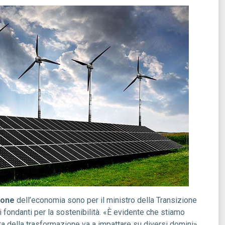
ione
dell’economia sono per il ministro della Transizione
 fondanti per la sostenibilità. «È evidente che stiamo
a della trasformazione va a impattare su diversi domini» .