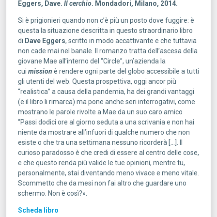
Eggers, Dave.
Il cerchio
. Mondadori, Milano, 2014.
Si è prigionieri quando non c’è più un posto dove fuggire: è
questa la situazione descritta in questo straordinario libro
di
Dave Eggers
, scritto in modo accattivante e che tuttavia
non cade mai nel banale. Il romanzo tratta dell’ascesa della
giovane Mae all’interno del “Circle”, un’azienda la
cui
mission
è rendere ogni parte del globo accessibile a tutti
gli utenti del web. Questa prospettiva, oggi ancor più
“realistica” a causa della pandemia, ha dei grandi vantaggi
(e il libro li rimarca) ma pone anche seri interrogativi, come
mostrano le parole rivolte a Mae da un suo caro amico
“Passi dodici ore al giorno seduta a una scrivania e non hai
niente da mostrare all’infuori di qualche numero che non
esiste o che tra una settimana nessuno ricorderà […]. Il
curioso paradosso è che credi di essere al centro delle cose,
e che questo renda più valide le tue opinioni, mentre tu,
personalmente, stai diventando meno vivace e meno vitale.
Scommetto che da mesi non fai altro che guardare uno
schermo. Non è così?».
Scheda libro