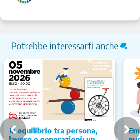
Potrebbe interessarti anche
In equilibrio tra persona,
Emi
lavoro e generazioni: un
nuo