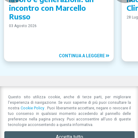
incontro con Marcello
Cli
Russo
28 Lug
03 Agosto 2026
CONTINUA A LEGGERE
Questo sito utilizza cookie, anche di terze parti, per migliorare
l'esperienza di navigazione. Se vuoi saperne di più puoi consultare la
nostra
Cookie Policy
. Puoi liberamente accettare, negare o revocare il
tuo consenso in qualsiasi momento accedendo al pannello delle
preferenze nella pagina privacy. Puoi acconsentire all'uso di queste
tecnologie acconsentendo a questa informativa.
Accetta tutto
Associazione per la Responsabilità Sociale di Impresa