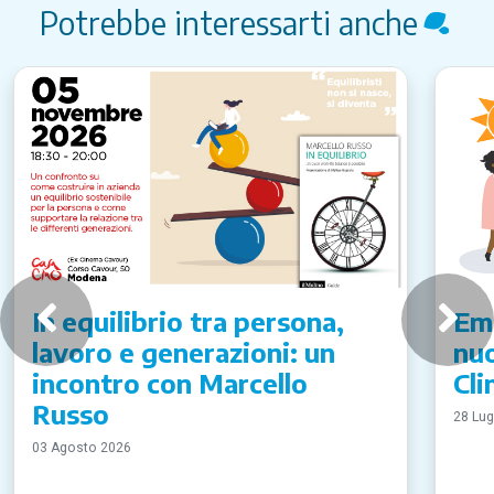
Potrebbe interessarti anche
In equilibrio tra persona,
Emi
lavoro e generazioni: un
nuo
incontro con Marcello
Cli
Russo
28 Lug
03 Agosto 2026