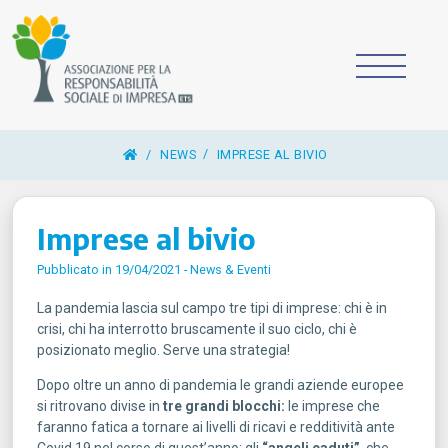
/
NEWS
IMPRESE AL BIVIO
Imprese al bivio
Pubblicato in 19/04/2021 -
News & Eventi
La pandemia lascia sul campo tre tipi di imprese: chi è in
crisi, chi ha interrotto bruscamente il suo ciclo, chi è
posizionato meglio. Serve una strategia!
Dopo oltre un anno di pandemia le grandi aziende europee
si ritrovano divise in
tre grandi blocchi:
le imprese che
faranno fatica a tornare ai livelli di ricavi e redditività ante
Covid 19 nel corso di quest’anno; gli
“angeli caduti”
, che