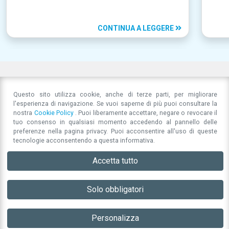
CONTINUA A LEGGERE
Questo sito utilizza cookie, anche di terze parti, per migliorare
l'esperienza di navigazione. Se vuoi saperne di più puoi consultare la
nostra
Cookie Policy
. Puoi liberamente accettare, negare o revocare il
tuo consenso in qualsiasi momento accedendo al pannello delle
preferenze nella pagina privacy. Puoi acconsentire all'uso di queste
tecnologie acconsentendo a questa informativa.
Accetta tutto
Associazione per la Responsabilità Sociale di Impresa
Comunicare oggi:
Let
Strada San Cataldo 97
41123
Modena
(MO)
opportunità e rischi di un
22 Lug
direttivo@associazioneperlarsi.it
P.IVA 03596270367
Solo obbligatori
sovraffollamento mediatico
Privacy Policy
27 Luglio 2026
Personalizza