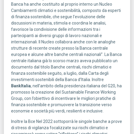
Banca ha anche costituito al proprio interno un Nucleo
Cambiamenti climatici e sostenibilità, composto da esperti
di finanza sostenibile, che segue l’evoluzione delle
discussioni in materia, stimola e coordina le analisi,
favorisce la condivisione delle informazioni tra i
partecipanti ai diversi gruppi di lavoro nazionali e
internazionali. Il Nucleo collabora anche con le analoghe
strutture di recente create presso la Banca centrale
europea e alcune altre banche centrali nazionali”. La Banca
centrale italiana già lo scorso marzo aveva pubblicato un
documento dal titolo Banche centrali, rischi climatici e
finanza sostenibile seguito, a luglio, dalla Carta degli
investimenti sostenibili della Banca d’Italia. Inoltre
BankItalia
, nell’ambito della presidenza italiana del G20, ha
promosso la creazione del Sustainable Finance Working
Group, con l’obiettivo di incentivare le migliori pratiche di
finanza sostenibile e promuovere la transizione verso
economie e società più verdi, resilienti e inclusive.
Inoltre la Bce Nel 2022 sottoporrà le singole banche a prove
di stress di vigilanza focalizzate sui rischi climatici e
riesaminerà come rating “riflettano” i rischi climatici.