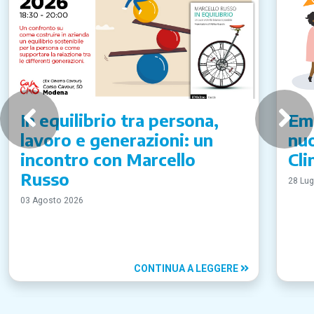
In equilibrio tra persona,
Emi
lavoro e generazioni: un
nuo
incontro con Marcello
Cli
Russo
28 Lug
03 Agosto 2026
CONTINUA A LEGGERE