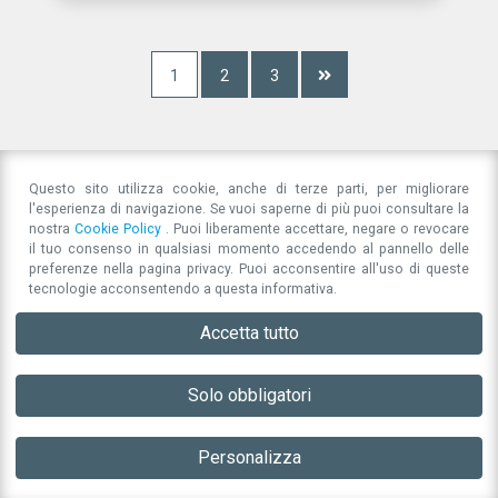
1
2
3

Questo sito utilizza cookie, anche di terze parti, per migliorare
l'esperienza di navigazione. Se vuoi saperne di più puoi consultare la
nostra
Cookie Policy
. Puoi liberamente accettare, negare o revocare
il tuo consenso in qualsiasi momento accedendo al pannello delle
preferenze nella pagina privacy. Puoi acconsentire all'uso di queste
tecnologie acconsentendo a questa informativa.
Accetta tutto
Associazione per la Responsabilità Sociale di Impresa
Strada San Cataldo 97
41123
Modena
(MO)
Solo obbligatori
direttivo@associazioneperlarsi.it
P.IVA 03596270367
Privacy Policy
Personalizza