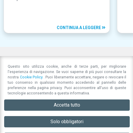
CONTINUA A LEGGERE
Questo sito utilizza cookie, anche di terze parti, per migliorare
l'esperienza di navigazione. Se vuoi saperne di più puoi consultare la
nostra
Cookie Policy
. Puoi liberamente accettare, negare o revocare il
tuo consenso in qualsiasi momento accedendo al pannello delle
preferenze nella pagina privacy. Puoi acconsentire all'uso di queste
tecnologie acconsentendo a questa informativa.
Accetta tutto
Associazione per la Responsabilità Sociale di Impresa
Comunicare oggi:
Let
Strada San Cataldo 97
41123
Modena
(MO)
opportunità e rischi di un
22 Lug
direttivo@associazioneperlarsi.it
P.IVA 03596270367
Solo obbligatori
sovraffollamento mediatico
Privacy Policy