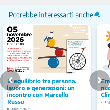
Potrebbe interessarti anche
In equilibrio tra persona,
Emi
lavoro e generazioni: un
nuo
incontro con Marcello
Cli
Russo
28 Lug
03 Agosto 2026