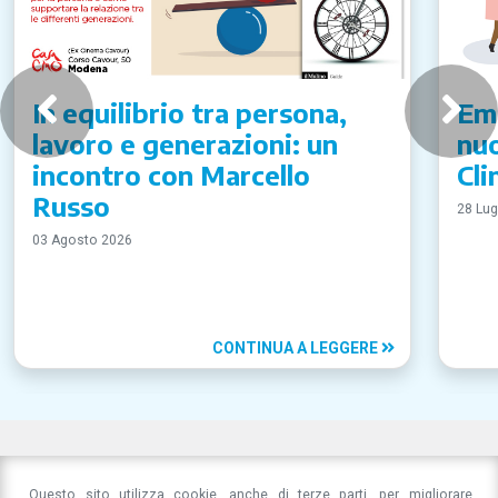
In equilibrio tra persona,
Emi
lavoro e generazioni: un
nuo
incontro con Marcello
Cli
Russo
28 Lug
03 Agosto 2026
CONTINUA A LEGGERE
Questo sito utilizza cookie, anche di terze parti, per migliorare