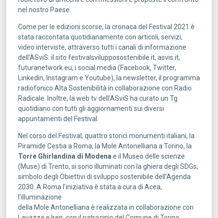
nel nostro Paese.
Come per le edizioni scorse, la cronaca del Festival 2021 è
stata raccontata quotidianamente con articoli, servizi,
video interviste, attraverso tutti i canali di informazione
dell’ASviS: il sito festivalsvilupposostenibile.it, asvis.it,
futuranetwork.eu, i social media (Facebook, Twitter,
Linkedin, Instagram e Youtube), la newsletter, il programma
radiofonico Alta Sostenibilità in collaborazione con Radio
Radicale. Inoltre, la web tv dell’ASviS ha curato un Tg
quotidiano con tutti gli aggiornamenti sui diversi
appuntamenti del Festival.
Nel corso del Festival, quattro storici monumenti italiani, la
Piramide Cestia a Roma, la Mole Antonelliana a Torino, la
Torre Ghirlandina di Modena
e il Museo delle scienze
(Muse) di Trento, si sono illuminati con la ghiera degli SDGs,
simbolo degli Obiettivi di sviluppo sostenibile dell’Agenda
2030. A Roma l’iniziativa è stata a cura di Acea,
l’illuminazione
della Mole Antonelliana è realizzata in collaborazione con
Lavazza e Iren, con il patrocinio del Comune di Torino,