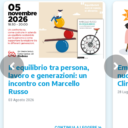
In equilibrio tra persona,
Emi
lavoro e generazioni: un
nuo
incontro con Marcello
Cli
Russo
28 Lug
03 Agosto 2026
CONTINUA A LEGGERE