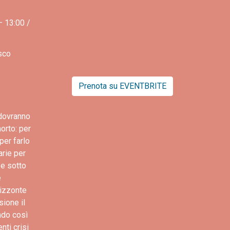
 13:00 /
sco
Prenota su EVENTBRITE
 dovranno
orto: per
per farlo
arie per
 e sotto
e
rizzonte
sione il
ando così
nti crisi