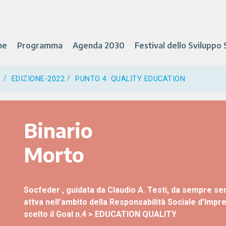
ne
Programma
Agenda 2030
Festival dello Sviluppo 
EDIZIONE-2022
PUNTO 4: QUALITY EDUCATION
Binario
Morto
Socfeder , guidata da Claudio A. Testi, da sempre sen
attva nell’ambito della
Responsabilità Sociale d’Impre
scelto il Goal n.4 > EDUCATION QUALITY