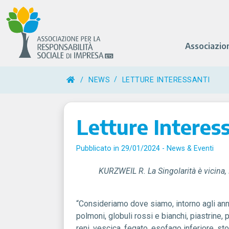
Associazio
/
NEWS
LETTURE INTERESSANTI
Letture Interes
Pubblicato in 29/01/2024 -
News & Eventi
KURZWEIL R. La Singolarità è vicina,
“Consideriamo dove siamo, intorno agli an
polmoni, globuli rossi e bianchi, piastrine, 
reni, vescica, fegato, esofago inferiore, st