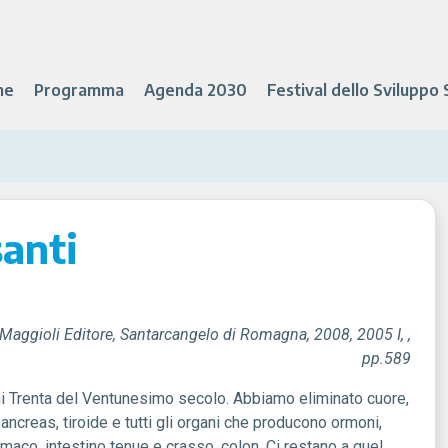
ne
Programma
Agenda 2030
Festival dello Sviluppo 
santi
 Maggioli Editore, Santarcangelo di Romagna, 2008, 2005 I, ,
pp.589
ni Trenta del Ventunesimo secolo. Abbiamo eliminato cuore,
pancreas, tiroide e tutti gli organi che producono ormoni,
omaco, intestino tenue e crasso, colon. Ci restano a quel