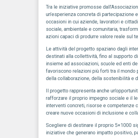
Tra le iniziative promosse dall’Associazion
un’esperienza concreta di partecipazione e
occasioni in cui aziende, lavoratori e cittad
sociale, ambientale e comunitaria, trasfo
azioni capaci di produrre valore reale sul ter
Le attività del progetto spaziano dagli inte
destinati alla collettività, fino al supporto 
insieme ad associazioni, scuole ed enti del 
favoriscono relazioni più forti tra il mond
della collaborazione, della sostenibilità e d
Il progetto rappresenta anche un’opportunit
rafforzare il proprio impegno sociale e il leg
interventi concreti, risorse e competenze ch
creare nuove occasioni di inclusione e col
Scegliere di destinare il proprio 5×1000 sig
iniziative che generano impatto positivo, p