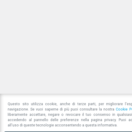
Settimana Europea della
Let
Mobilità Sostenibile 2026
02 Lug
20 Luglio 2026
Questo sito utilizza cookie, anche di terze parti, per migliorare l'es
CONTINUA A LEGGERE
navigazione. Se vuoi saperne di più puoi consultare la nostra
Cookie P
liberamente accettare, negare o revocare il tuo consenso in qualsia
accedendo al pannello delle preferenze nella pagina privacy. Puoi a
all'uso di queste tecnologie acconsentendo a questa informativa.