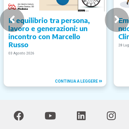
In equilibrio tra persona,
Emi
lavoro e generazioni: un
nuo
incontro con Marcello
Cli
Russo
28 Lug
03 Agosto 2026
CONTINUA A LEGGERE