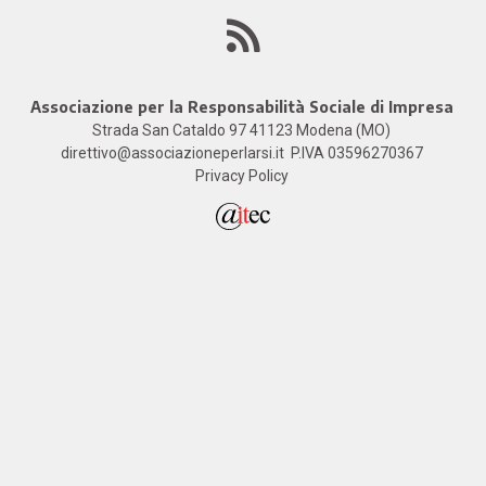
Associazione per la Responsabilità Sociale di Impresa
Comunicare oggi:
Let
Strada San Cataldo 97
41123
Modena
(MO)
opportunità e rischi di un
22 Lug
direttivo@associazioneperlarsi.it
P.IVA 03596270367
sovraffollamento mediatico
Privacy Policy
27 Luglio 2026
CONTINUA A LEGGERE