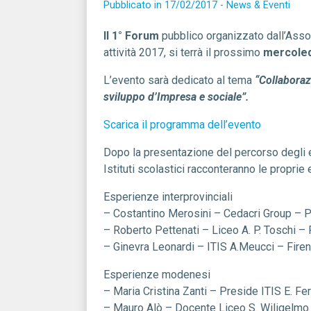
Pubblicato in 17/02/2017 -
News & Eventi
Il 1°
Forum
pubblico organizzato dall’Asso
attività 2017, si terrà il prossimo
mercoled
L’evento sarà dedicato al tema
“Collaboraz
sviluppo d’Impresa e sociale”.
Scarica il programma dell’evento
Dopo la presentazione del percorso degli e
Istituti scolastici racconteranno le proprie
Esperienze interprovinciali
–
Costantino Merosini – Cedacri Group – 
–
Roberto Pettenati – Liceo A. P. Toschi –
–
Ginevra Leonardi – ITIS A.Meucci – Fire
Esperienze modenesi
– Maria Cristina Zanti – Preside ITIS E. Fe
–
Mauro Alò – Docente Liceo S. Wiligelmo