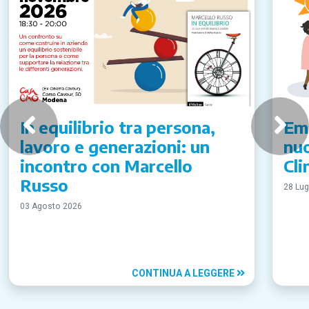
In equilibrio tra persona,
Emi
lavoro e generazioni: un
nuo
incontro con Marcello
Cli
Russo
28 Lug
03 Agosto 2026
CONTINUA A LEGGERE