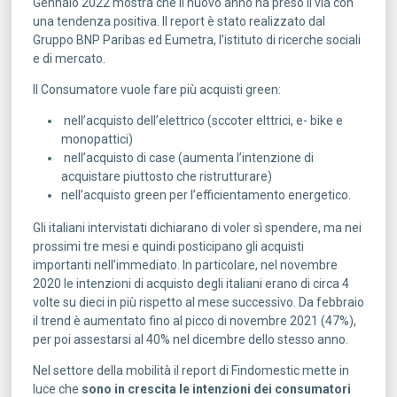
Gennaio 2022 mostra che il nuovo anno ha preso il via con
una tendenza positiva. Il report è stato realizzato dal
Gruppo BNP Paribas ed Eumetra, l’istituto di ricerche sociali
e di mercato.
Il Consumatore vuole fare più acquisti green:
nell’acquisto dell’elettrico (sccoter elttrici, e- bike e
monopattici)
nell’acquisto di case (aumenta l’intenzione di
acquistare piuttosto che ristrutturare)
nell’acquisto green per l’efficientamento energetico.
Gli italiani intervistati dichiarano di voler sì spendere, ma nei
prossimi tre mesi e quindi posticipano gli acquisti
importanti nell’immediato. In particolare, nel novembre
2020 le intenzioni di acquisto degli italiani erano di circa 4
volte su dieci in più rispetto al mese successivo. Da febbraio
il trend è aumentato fino al picco di novembre 2021 (47%),
per poi assestarsi al 40% nel dicembre dello stesso anno.
Nel settore della mobilità il report di Findomestic mette in
luce che
sono in crescita le
intenzioni dei consumatori