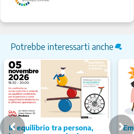
Potrebbe interessarti anche
In equilibrio tra persona,
Emi