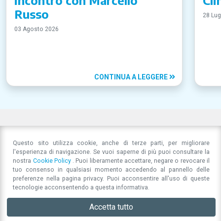
Russo
28 Lug
03 Agosto 2026
CONTINUA A LEGGERE
Questo sito utilizza cookie, anche di terze parti, per migliorare
l'esperienza di navigazione. Se vuoi saperne di più puoi consultare la
nostra
Cookie Policy
. Puoi liberamente accettare, negare o revocare il
tuo consenso in qualsiasi momento accedendo al pannello delle
preferenze nella pagina privacy. Puoi acconsentire all'uso di queste
tecnologie acconsentendo a questa informativa.
Accetta tutto
Associazione per la Responsabilità Sociale di Impresa
Comunicare oggi:
Let
Strada San Cataldo 97
41123
Modena
(MO)