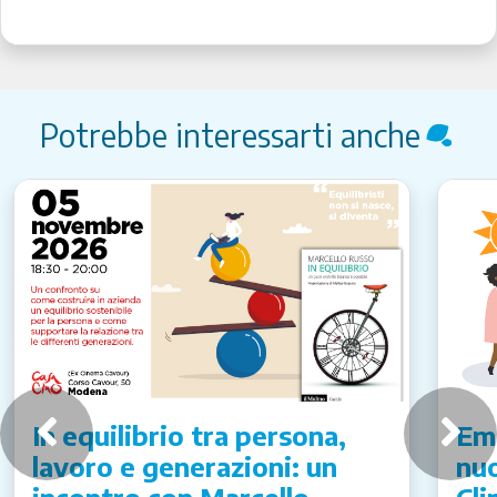
Potrebbe interessarti anche
In equilibrio tra persona,
Emi
lavoro e generazioni: un
nuo
incontro con Marcello
Cli